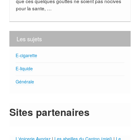
que ces quelques gouttes ne soient pas nocives
pour la sante, …
Les sujets
E-cigarette
E-liquide
Générale
Sites partenaires
L'épicerie Avoriaz
|
Les abeilles du Canton (miel)
|
Le